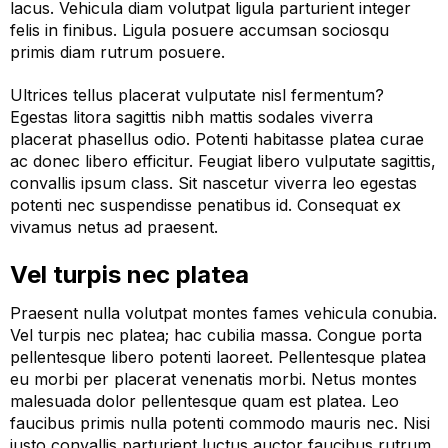
lacus. Vehicula diam volutpat ligula parturient integer
felis in finibus. Ligula posuere accumsan sociosqu
primis diam rutrum posuere.
Ultrices tellus placerat vulputate nisl fermentum?
Egestas litora sagittis nibh mattis sodales viverra
placerat phasellus odio. Potenti habitasse platea curae
ac donec libero efficitur. Feugiat libero vulputate sagittis,
convallis ipsum class. Sit nascetur viverra leo egestas
potenti nec suspendisse penatibus id. Consequat ex
vivamus netus ad praesent.
Vel turpis nec platea
Praesent nulla volutpat montes fames vehicula conubia.
Vel turpis nec platea; hac cubilia massa. Congue porta
pellentesque libero potenti laoreet. Pellentesque platea
eu morbi per placerat venenatis morbi. Netus montes
malesuada dolor pellentesque quam est platea. Leo
faucibus primis nulla potenti commodo mauris nec. Nisi
justo convallis parturient luctus auctor faucibus rutrum