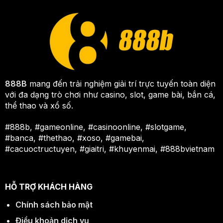
888B
mang đến trải nghiệm giải trí trực tuyến toàn diện
với đa dạng trò chơi như casino, slot, game bài, bắn cá,
thể thao và xổ số.
#888b, #gameonline, #casinoonline, #slotgame,
#banca, #thethao, #xoso, #gamebai,
#cacuoctructuyen, #giaitri, #khuyenmai, #888bvietnam
HỖ TRỢ KHÁCH HÀNG
Chính sách bảo mật
Điều khoản dịch vụ