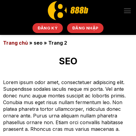
Chuyển
đến
nội
dung
ĐĂNG KÝ
ĐĂNG NHẬP
Trang chủ
»
seo
»
Trang 2
SEO
Lorem ipsum odor amet, consectetuer adipiscing elit.
Suspendisse sodales iaculis neque mi porta. Vel ante
donec nunc augue montes suscipit ac lobortis primis.
Conubia mus eget risus nullam fermentum leo. Non
platea pharetra tortor ullamcorper, ridiculus donec
ornare ante. Purus urna aliquam nullam pharetra
phasellus ornare non. Etiam orci convallis habitasse
praesent a. Rhoncus cras mus varius maecenas a.