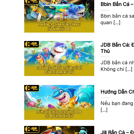
Bbin Bắn Cá 
Bbin bắn cá sa
quan [...]
JDB Bắn Cá: 
Thủ
JDB bắn cá nhậ
Không chỉ [...]
Hướng Dẫn Ch
Nếu bạn đang t
[...]
Jili Bắn Cá – 