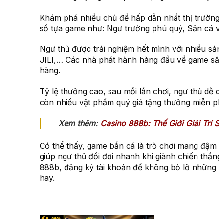
Khám phá nhiều chủ đề hấp dẫn nhất thị trường
số tựa game như: Ngư trường phú quý, Săn cá 
Ngư thủ được trải nghiệm hết mình với nhiều sả
JILI,… Các nhà phát hành hàng đầu về game săn
hàng.
Tỷ lệ thưởng cao, sau mỗi lần chơi, ngư thủ dễ 
còn nhiều vật phẩm quý giá tặng thưởng miễn ph
Xem thêm:
Casino 888b: Thế Giới Giải Trí
Có thể thấy, game bắn cá là trò chơi mang đậm c
giúp ngư thủ đổi đời nhanh khi giành chiến thắ
888b, đăng ký tài khoản để không bỏ lỡ những 
hay.