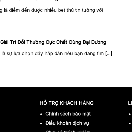
ng là điểm đến được nhiều bet thủ tin tưởng với
Giải Trí Đổi Thưởng Cực Chất Cùng Đại Dương
là sự lựa chọn đầy hấp dẫn nếu bạn đang tìm [...]
HỖ TRỢ KHÁCH HÀNG
L
Chính sách bảo mật
Điều khoản dịch vụ