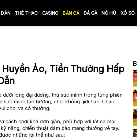
 DẪN
THỂ THAO
CASINO
BẮN CÁ
ĐÁ GÀ
NỔ HŨ
XỔ SỐ
B
 Huyền Ảo, Tiền Thưởng Hấp
Dẫn
dưới lòng đại dương, thử sức mình trong từng phiên
hỏa sức mình tận hưởng, chơi không giới hạn. Chắc
ui chơi và có thưởng.
 cách chơi khá đơn giản, phù hợp với tất cả mọi
 kỹ năng, chiến thuật đảm bảo mang thưởng về tay.
 được những lợi thế như sau: