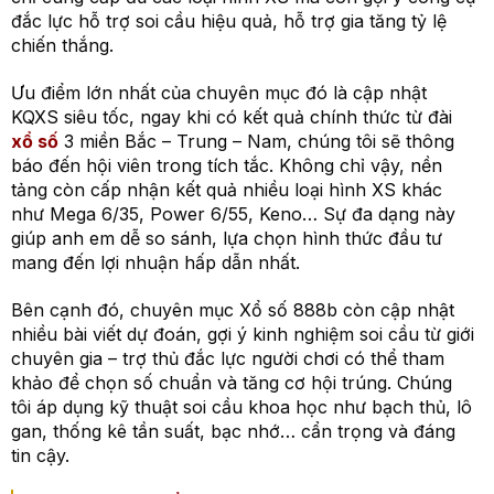
đắc lực hỗ trợ soi cầu hiệu quả, hỗ trợ gia tăng tỷ lệ
chiến thắng.
Ưu điểm lớn nhất của chuyên mục đó là cập nhật
KQXS siêu tốc, ngay khi có kết quả chính thức từ đài
xổ số
3 miền Bắc – Trung – Nam, chúng tôi sẽ thông
báo đến hội viên trong tích tắc. Không chỉ vậy, nền
tảng còn cấp nhận kết quả nhiều loại hình XS khác
như Mega 6/35, Power 6/55, Keno… Sự đa dạng này
giúp anh em dễ so sánh, lựa chọn hình thức đầu tư
mang đến lợi nhuận hấp dẫn nhất.
Bên cạnh đó, chuyên mục Xổ số 888b còn cập nhật
nhiều bài viết dự đoán, gợi ý kinh nghiệm soi cầu từ giới
chuyên gia – trợ thủ đắc lực người chơi có thể tham
khảo để chọn số chuẩn và tăng cơ hội trúng. Chúng
tôi áp dụng kỹ thuật soi cầu khoa học như bạch thủ, lô
gan, thống kê tần suất, bạc nhớ… cẩn trọng và đáng
tin cậy.