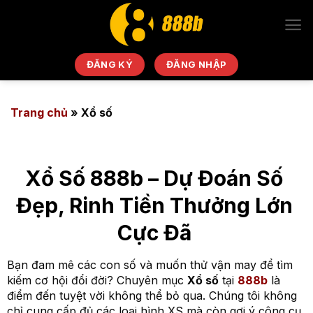
Chuyển
đến
nội
dung
ĐĂNG KÝ
ĐĂNG NHẬP
Trang chủ
»
Xổ số
Xổ Số 888b – Dự Đoán Số
Đẹp, Rinh Tiền Thưởng Lớn
Cực Đã
Bạn đam mê các con số và muốn thử vận may để tìm
kiếm cơ hội đổi đời? Chuyên mục
Xổ số
tại
888b
là
điểm đến tuyệt vời không thể bỏ qua. Chúng tôi không
chỉ cung cấp đủ các loại hình XS mà còn gợi ý công cụ