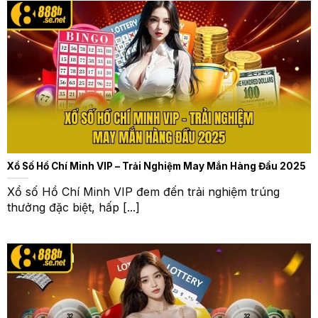
Xổ Số Hồ Chí Minh VIP – Trải Nghiệm May Mắn Hàng Đầu 2025
Xổ số Hồ Chí Minh VIP đem đến trải nghiệm trúng
thưởng đặc biệt, hấp [...]