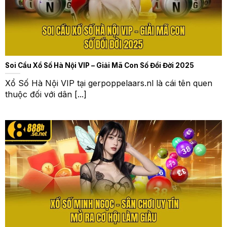
Soi Cầu Xổ Số Hà Nội VIP – Giải Mã Con Số Đổi Đời 2025
Xổ Số Hà Nội VIP tại gerpoppelaars.nl là cái tên quen
thuộc đối với dân [...]