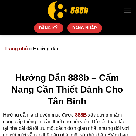
Chuyển
đến
nội
dung
ĐĂNG KÝ
ĐĂNG NHẬP
Trang chủ
»
Hướng dẫn
Hướng Dẫn 888b – Cẩm
Nang Cần Thiết Dành Cho
Tân Binh
Hướng dẫn là chuyên mục được
888B
xây dựng nhằm
cung cấp thông tin cần thiết cho hội viên. Dù các thao
tác tại nhà cái đã tối ưu một cách đơn giản nhất nhưng
đối với người mới vẫn có thể gặp phải một số khó