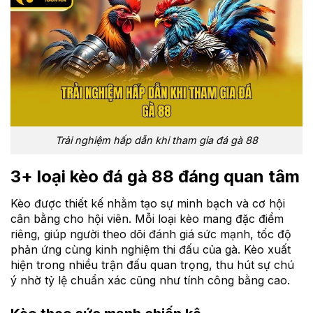
Trải nghiệm hấp dẫn khi tham gia đá gà 88
3+ loại kèo đá gà 88 đáng quan tâm
Kèo được thiết kế nhằm tạo sự minh bạch và cơ hội
cân bằng cho hội viên. Mỗi loại kèo mang đặc điểm
riêng, giúp người theo dõi đánh giá sức mạnh, tốc độ
phản ứng cùng kinh nghiệm thi đấu của gà. Kèo xuất
hiện trong nhiều trận đấu quan trọng, thu hút sự chú
ý nhờ tỷ lệ chuẩn xác cũng như tính công bằng cao.