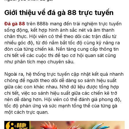
Giới thiệu về đá gà 88 trực tuyến
Đá gà 88
trên 888b mang đến trải nghiệm trực tuyến
sống động, kết hợp hình ảnh sắc nét và âm thanh
chân thực. Hội viên có thể theo dõi các trận đấu từ
nhiều góc độ, từ đó nắm bắt tốc độ cùng kỹ năng ra
đòn của từng chiến kê. Nền tảng cung cấp thông tin
chi tiết về các cuộc thi để tạo cơ hội quan sát cũng
như phân tích mẹo chuyên sâu.
Ngoài ra, hệ thống trực tuyến cập nhật kết quả nhanh
chóng để người theo dõi dễ dàng so sánh hiệu suất
giữa các con khác nhau. Nhờ dữ liệu được tổng hợp
chi tiết, việc so sánh hiệu suất giữa các chiến kê trở
nên dễ dàng hơn. Hội viên có thể đánh giá phong độ,
tốc độ phản ứng và sức mạnh tổng thể của từng gà
một cách trực quan.