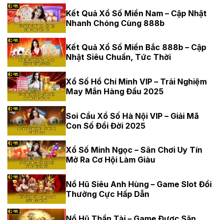
Kết Quả Xổ Số Miền Nam – Cập Nhật
Nhanh Chóng Cùng 888b
Kết Quả Xổ Số Miền Bắc 888b – Cập
Nhật Siêu Chuẩn, Tức Thời
Xổ Số Hồ Chí Minh VIP – Trải Nghiệm
May Mắn Hàng Đầu 2025
Soi Cầu Xổ Số Hà Nội VIP – Giải Mã
Con Số Đổi Đời 2025
Xổ Số Minh Ngọc – Sân Chơi Uy Tín
Mở Ra Cơ Hội Làm Giàu
Nổ Hũ Siêu Anh Hùng – Game Slot Đổi
Thưởng Cực Hấp Dẫn
Nổ Hũ Thần Tài – Game Được Săn