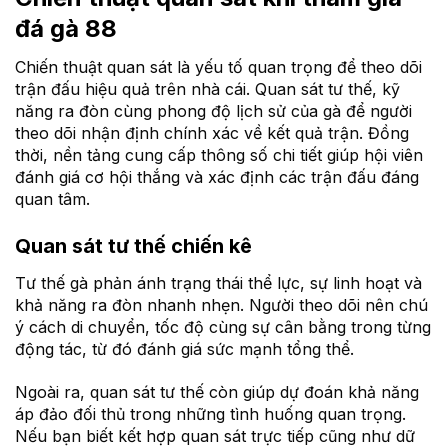
đá gà 88
Chiến thuật quan sát là yếu tố quan trọng để theo dõi
trận đấu hiệu quả trên nhà cái. Quan sát tư thế, kỹ
năng ra đòn cùng phong độ lịch sử của gà để người
theo dõi nhận định chính xác về kết quả trận. Đồng
thời, nền tảng cung cấp thông số chi tiết giúp hội viên
đánh giá cơ hội thắng và xác định các trận đấu đáng
quan tâm.
Quan sát tư thế chiến kê
Tư thế gà phản ánh trạng thái thể lực, sự linh hoạt và
khả năng ra đòn nhanh nhẹn. Người theo dõi nên chú
ý cách di chuyển, tốc độ cùng sự cân bằng trong từng
động tác, từ đó đánh giá sức mạnh tổng thể.
Ngoài ra, quan sát tư thế còn giúp dự đoán khả năng
áp đảo đối thủ trong những tình huống quan trọng.
Nếu bạn biết kết hợp quan sát trực tiếp cũng như dữ